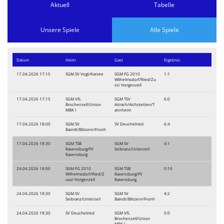
Aktuell
Tabelle
Unsere Spiele
Alle Spiele
Datum
Heim
Gast
Ergebnis
17.04.2026 17:15
SGM SV Vogt/Karsee
SGM FG 2010
1:1
Wilhelmsdorf/Ried/Zu
ss/ Horgenzell
17.04.2026 17:15
SGM VfL
SGM TSV
6:0
Brochenzell/Union
Aitrach/Aichstetten/T
MBK I
annheim
17.04.2026 18:00
SGM SV
SV Deuchelried
6:4
Baindt/Blitzenr/Fronh
17.04.2026 18:30
SGM TSB
SGM SV
4:1
Ravensburg/FV
Seibranz/Unterzeil
Ravensburg
24.04.2026 18:00
SGM FG 2010
SGM TSB
0:10
Wilhelmsdorf/Ried/Z
Ravensburg/FV
uss/ Horgenzell
Ravensburg
24.04.2026 18:30
SGM SV
SGM SV
4:2
Seibranz/Unterzeil
Baindt/Blitzenr/Fronh
24.04.2026 18:30
SV Deuchelried
SGM VfL
0:0
Brochenzell/Union
MBK I