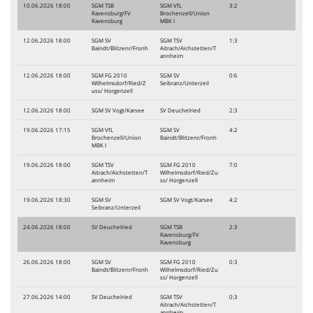
10.06.2026 18:00
SGM TSB
SGM VfL
3:2
Ravensburg/FV
Brochenzell/Union
Ravensburg
MBK I
12.06.2026 18:00
SGM SV
SGM TSV
1:3
Baindt/Blitzenr/Fronh
Aitrach/Aichstetten/T
annheim
12.06.2026 18:00
SGM FG 2010
SGM SV
0:6
Wilhelmsdorf/Ried/Z
Seibranz/Unterzeil
uss/ Horgenzell
12.06.2026 18:00
SGM SV Vogt/Karsee
SV Deuchelried
2:3
19.06.2026 17:15
SGM VfL
SGM SV
4:2
Brochenzell/Union
Baindt/Blitzenr/Fronh
MBK I
19.06.2026 18:00
SGM TSV
SGM FG 2010
7:0
Aitrach/Aichstetten/T
Wilhelmsdorf/Ried/Zu
annheim
ss/ Horgenzell
19.06.2026 18:30
SGM SV
SGM SV Vogt/Karsee
4:2
Seibranz/Unterzeil
24.06.2026 18:00
SV Deuchelried
SGM TSB
2:3
Ravensburg/FV
Ravensburg
26.06.2026 18:00
SGM SV
SGM FG 2010
0:3
Baindt/Blitzenr/Fronh
Wilhelmsdorf/Ried/Zu
ss/ Horgenzell
27.06.2026 14:00
SV Deuchelried
SGM TSV
0:3
Aitrach/Aichstetten/T
annheim