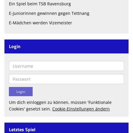
Spielplan
Ein Spiel beim TSB Ravensburg
E-Juniorinnen gewinnen gegen Tettnang
Trainingszeiten
E-Mädchen werden Vizemeister
Spielstätten
Kontaktformular
Login
Heimspielplan
Datenschutz
Vereinskollektion
Sponsoren
Um dich einloggen zu können, müssen 'Funktionale
Cookies' gesetzt sein.
Cookie-Einstellungen ändern
Letztes Spiel