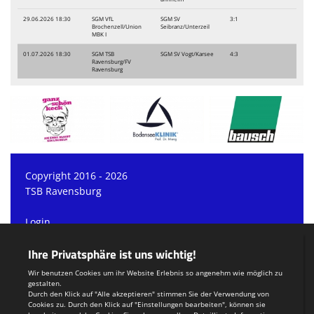
29.06.2026 18:30
SGM VfL
SGM SV
3:1
Brochenzell/Union
Seibranz/Unterzeil
MBK I
01.07.2026 18:30
SGM TSB
SGM SV Vogt/Karsee
4:3
Ravensburg/FV
Ravensburg
Copyright 2016 - 2026
TSB Ravensburg
Login
Registrieren
Teamsports 2
Dein Sportverein online