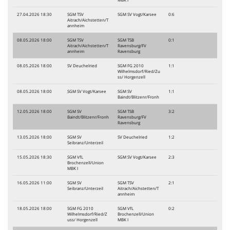
27.04.2026 18:30
SGM TSV
SGM SV Vogt/Karsee
0:6
Aitrach/Aichstetten/T
annheim
08.05.2026 18:00
SGM TSV
SGM TSB
0:1
Aitrach/Aichstetten/T
Ravensburg/FV
annheim
Ravensburg
08.05.2026 18:00
SV Deuchelried
SGM FG 2010
1:1
Wilhelmsdorf/Ried/Zu
ss/ Horgenzell
08.05.2026 18:00
SGM SV Vogt/Karsee
SGM SV
1:1
Baindt/Blitzenr/Fronh
12.05.2026 18:00
SGM SV
SGM TSB
3:2
Baindt/Blitzenr/Fronh
Ravensburg/FV
Ravensburg
13.05.2026 18:00
SGM SV
SV Deuchelried
1:2
Seibranz/Unterzeil
15.05.2026 18:30
SGM VfL
SGM SV Vogt/Karsee
2:3
Brochenzell/Union
MBK I
16.05.2026 11:00
SGM SV
SGM TSV
2:1
Seibranz/Unterzeil
Aitrach/Aichstetten/T
annheim
18.05.2026 18:00
SGM FG 2010
SGM VfL
0:2
Wilhelmsdorf/Ried/Z
Brochenzell/Union
uss/ Horgenzell
MBK I