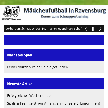
rbei zum Schnuppertraining in allen Jugendmannschaften und werde Teil unsere
Home
Nächstes Spiel
Schnuppertraining Mädchen
Leider wurden keine Spiele gefunden.
Schnuppertraining F-Mädchen
Anmeldung F-Mädchen
Neueste Artikel
Teams
Erfolgreiches Wochenende
Vereinsnews
Spaß & Teamgeist von Anfang an – unsere E-Juniorinnen!