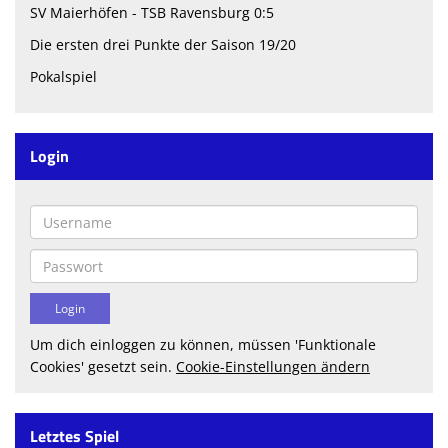
Spielplan
SV Maierhöfen - TSB Ravensburg 0:5
Die ersten drei Punkte der Saison 19/20
Trainingszeiten
Pokalspiel
Spielstätten
Kontaktformular
Login
Heimspielplan
Datenschutz
Vereinskollektion
Sponsoren
Um dich einloggen zu können, müssen 'Funktionale
Cookies' gesetzt sein.
Cookie-Einstellungen ändern
Letztes Spiel