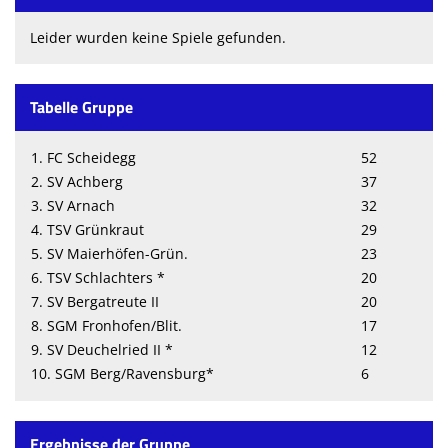
Leider wurden keine Spiele gefunden.
Tabelle Gruppe
1. FC Scheidegg
52
2. SV Achberg
37
3. SV Arnach
32
4. TSV Grünkraut
29
5. SV Maierhöfen-Grün.
23
6. TSV Schlachters *
20
7. SV Bergatreute II
20
8. SGM Fronhofen/Blit.
17
9. SV Deuchelried II *
12
10. SGM Berg/Ravensburg*
6
Ergebnisse der Gruppe