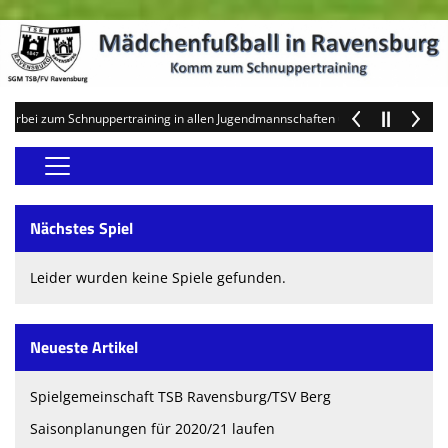
 Schnuppertraining in allen Jugendmannschaften und werde Teil unseres Teams!
Home
Nächstes Spiel
Schnuppertraining Mädchen
Leider wurden keine Spiele gefunden.
Schnuppertraining F-Mädchen
Anmeldung F-Mädchen
Neueste Artikel
Teams
Spielgemeinschaft TSB Ravensburg/TSV Berg
Vereinsnews
Saisonplanungen für 2020/21 laufen