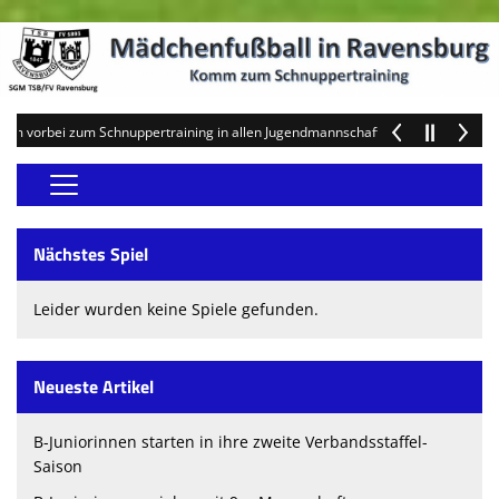
ei zum Schnuppertraining in allen Jugendmannschaften und werde Teil unseres 
Home
Nächstes Spiel
Schnuppertraining Mädchen
Leider wurden keine Spiele gefunden.
Schnuppertraining F-Mädchen
Anmeldung F-Mädchen
Neueste Artikel
Teams
B-Juniorinnen starten in ihre zweite Verbandsstaffel-
Vereinsnews
Saison