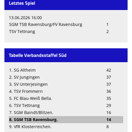
Letztes Spiel
13.06.2026 16:00
SGM TSB Ravensburg/FV Ravensburg
1
TSV Tettnang
2
Tabelle Verbandsstaffel Süd
1. SG Altheim
42
2. SV Jungingen
37
3. SV Unterjesingen
37
4. TSV Frommern
36
5. FC Blau-Weiß Bella.
35
6. TSV Tettnang
29
7. SGM Baindt/Blitzen.
16
8. SGM TSB Ravensburg.
14
9. VfR Klosterreichen.
8