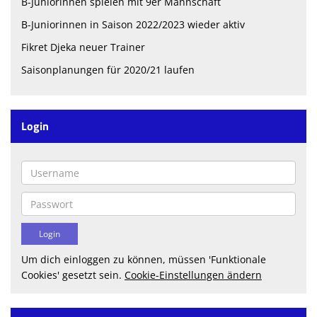
B-Juniorinnen spielen mit 9er Mannschaft
Spielplan
B-Juniorinnen in Saison 2022/2023 wieder aktiv
Trainingszeiten
Fikret Djeka neuer Trainer
Spielstätten
Saisonplanungen für 2020/21 laufen
Kontaktformular
Login
Heimspielplan
Datenschutz
Vereinskollektion
Sponsoren
Um dich einloggen zu können, müssen 'Funktionale
Cookies' gesetzt sein.
Cookie-Einstellungen ändern